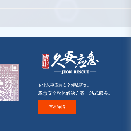
专业从事应急安全领域研究。
应急安全整体解决方案一站式服务。
查看详情