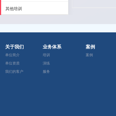
其他培训
关于我们
业务体系
案例
单位简介
培训
案例
单位资质
演练
我们的客户
服务