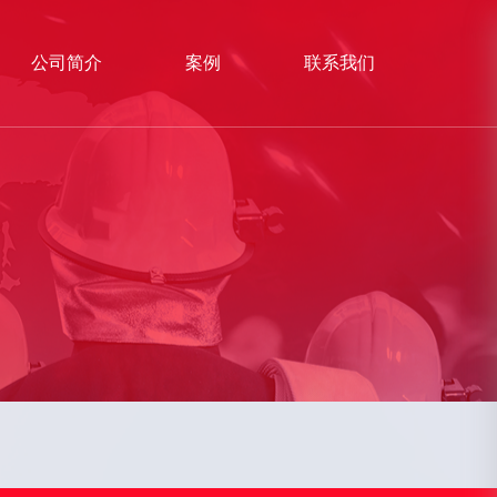
公司简介
案例
联系我们