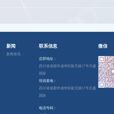
新闻
微信
联系信息
新闻资讯
总部地址：
四川省成都市成华区航天路57号天盛
国际
培训基地：
四川省成都市成华区航天路57号天盛
国际
电话号码：